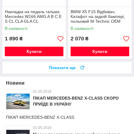
Накладка на педаль гальма
BMW X5 F15 Відбивач,
Mercedes W166 AMG A B C E
Катафот на задній бампері,
S CL CLA GLA CL
польовий M-Technic OEM
Новий Оригінал
В наявності
В наявності
1 890
2 070
₴
₴
Купити
Купити
Показати ще
Новини
01.05.2018
ПІКАП MERCEDES-BENZ X-CLASS СКОРО
ПРИЇДЕ В УКРАЇНУ
ПІКАП MERCEDES-BENZ X-CLASS
01.05.2018