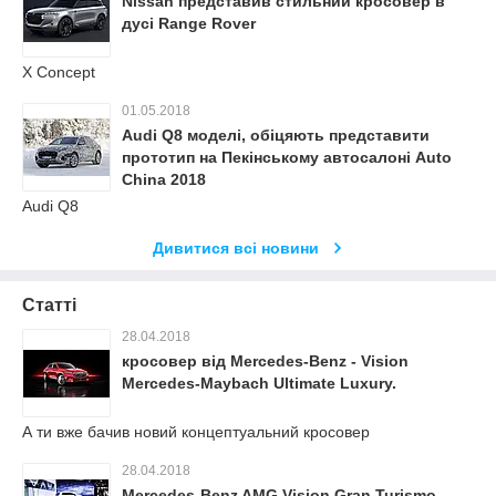
Nissan представив стильний кросовер в
дусі Range Rover
X Concept
01.05.2018
Audi Q8 моделі, обіцяють представити
прототип на Пекінському автосалоні Auto
China 2018
Audi Q8
Дивитися всі новини
Статті
28.04.2018
кросовер від Mercedes-Benz - Vision
Mercedes-Maybach Ultimate Luxury.
А ти вже бачив новий концептуальний кросовер
28.04.2018
Mercedes-Benz AMG Vision Gran Turismo