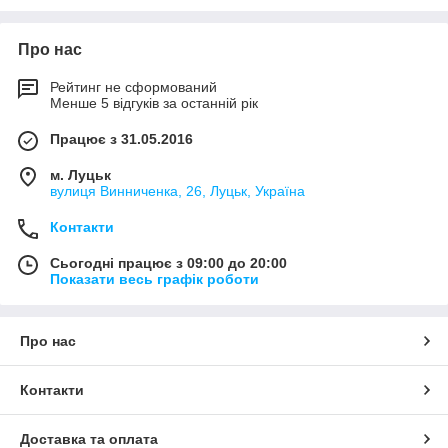
Про нас
Інтернет- Магазин Автозапчастин і
Рейтинг не сформований
Аксесуарів Accessories-
Менше 5 відгуків за останній рік
parts.com.ua Аксесуари та запчастини
Працює з 31.05.2016
для вашого авто
м. Луцьк
вулиця Винниченка, 26, Луцьк, Україна
Контакти
Сьогодні працює з 09:00 до 20:00
Показати весь графік роботи
Про нас
Контакти
Доставка та оплата