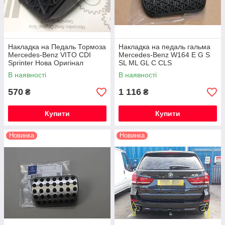
Накладка на Педаль Тормоза
Накладка на педаль гальма
Mercedes-Benz VITO CDI
Mercedes-Benz W164 E G S
Sprinter Нова Оригінал
SL ML GL C CLS
В наявності
В наявності
570
1 116
₴
₴
Купити
Купити
Новинка
Новинка