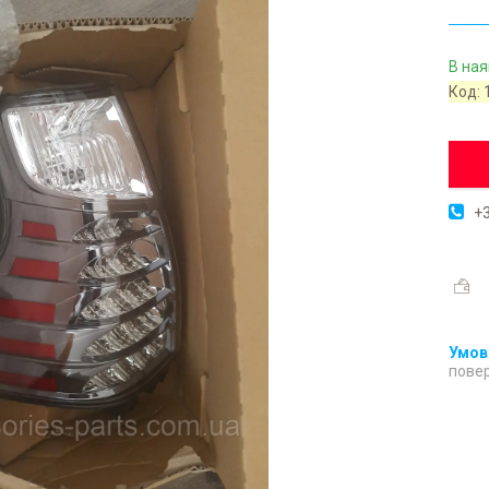
В ная
Код:
+3
повер