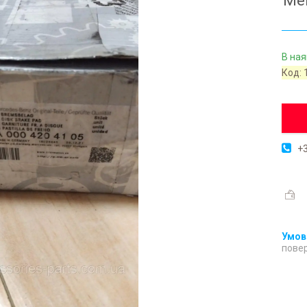
Mer
В ная
Код:
+3
повер