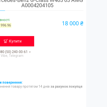
cedes-Benz G-Class W463 63 AMG
A0004204105
вності
18 000 ₴
1996.96
Купити
80 (50) 240-00-61
Vibe, Telegram
нення товару протягом 14 днів
за рахунок покупця