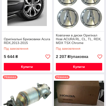
Ковпачки в диски Оригінал
Оригінальні Бризковики Acura
Нові ACURA RL, CL, TL, RDX,
RDX,2013-2015
MDX TSX Chrome
Під замовлення
Під замовлення
5 644
2 207
₴
₴/упаковка
Купити
Купити
Новинка
Новинка