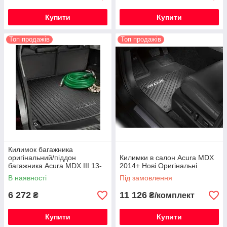
Купити
Купити
Топ продажів
Топ продажів
Килимок багажника
оригінальний/піддон
Килимки в салон Acura MDX
багажника Acura MDX III 13-
2014+ Нові Оригінальні
2016
В наявності
Під замовлення
6 272
11 126
₴
₴/комплект
Купити
Купити