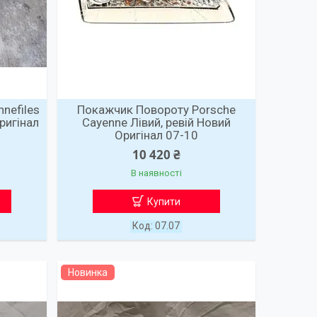
nefiles
Покажчик Повороту Porsche
ригінал
Cayenne Лівий, ревій Новий
Оригінал 07-10
10 420 ₴
В наявності
Купити
07.07
Новинка