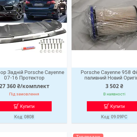
ор Задній Porsche Cayenne
Porsche Cayenne 958 Ф
07-16 Протектор
паливний Новий Оригі
27 360 ₴/комплект
3 502 ₴
Під замовлення
В наявності
Купити
Купити
0808
09.09PC