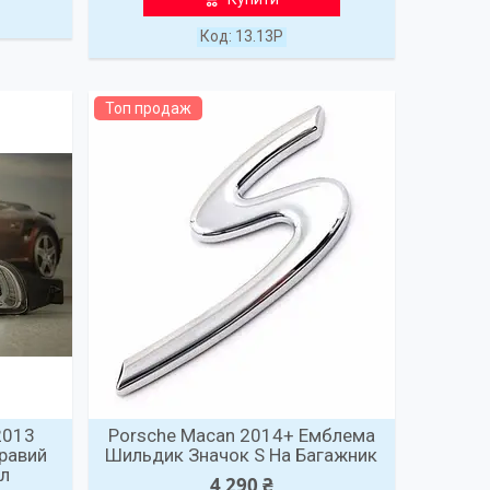
13.13P
Топ продаж
2013
Porsche Macan 2014+ Емблема
равий
Шильдик Значок S На Багажник
ал
4 290 ₴