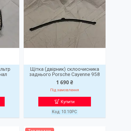
ільтр
Щітка (двірник) склоочисника
нал
заднього Porsche Cayenne 958
1 690 ₴
Під замовлення
Купити
10.10PC