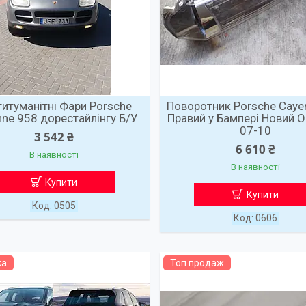
итуманітні Фари Porsche
Поворотник Porsche Cayen
ne 958 дорестайлінгу Б/У
Правий у Бампері Новий О
07-10
3 542 ₴
6 610 ₴
В наявності
В наявності
Купити
Купити
0505
0606
ка
Топ продаж