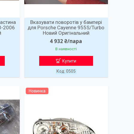
частина
Вказувати поворотів у бампері
3-2006
для Porsche Cayenne 955S/Turbo
й
Новий Оригінальний
4 932 ₴/пара
В наявності
Купити
0505
Новинка