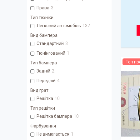
Права
3
Тип техніки
Легковий автомобіль
137
Вид бампера
Стандартний
3
Тюнінгований
1
Топ п
Тип бампера
Задній
2
Передній
4
Вид грат
Решітка
10
Тип решітки
Решітка бампера
10
Фарбування
Не вимагається
1