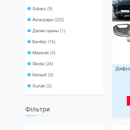
Subaru
9
Аксесуари
225
Диски і шыны
1
Bentley
16
Maserati
5
Skoda
24
Дифуз
Renault
5
Suzuki
2
Фільтри