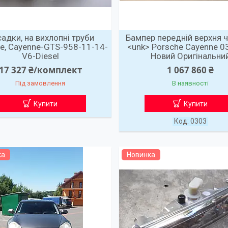
адки, на вихлопні труби
Бампер передній верхня 
e, Cayenne-GTS-958-11-14-
<unk> Porsche Cayenne 0
V6-Diesel
Новий Оригінальни
17 327 ₴/комплект
1 067 860 ₴
Під замовлення
В наявності
Купити
Купити
0303
ка
Новинка