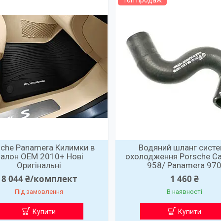
Топ продаж
sche Panamera Килимки в
Водяний шланг сист
алон OEM 2010+ Нові
охолодження Porsche C
Оригінальні
958/ Panamera 97
8 044 ₴/комплект
1 460 ₴
Під замовлення
В наявності
Купити
Купити