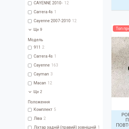
CAYENNE 2010-
12
Carrera 4s
1
Cayenne 2007-2010
12
Топ п
Ще 9
Модель
911
2
Carrera 4s
1
Cayenne
163
Cayman
3
Macan
12
Ще 2
Положення
Комплект
5
PO
Ліва
2
П
ПОВТ
Ліхтар задній (правий) зовнішній
1