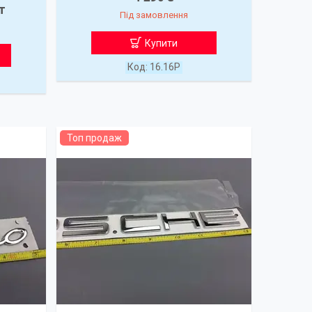
т
Під замовлення
Купити
16.16P
Топ продаж