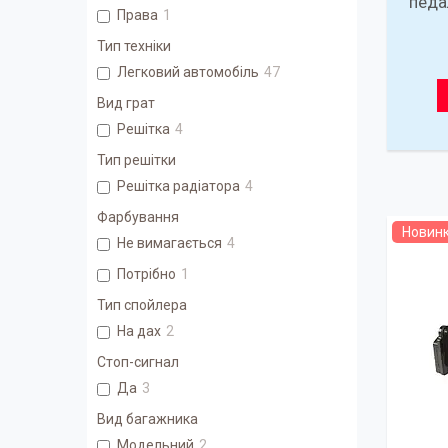
педал
Права
1
Тип техніки
Легковий автомобіль
47
Вид грат
Решітка
4
Тип решітки
Решітка радіатора
4
Фарбування
Новин
Не вимагається
4
Потрібно
1
Тип спойлера
На дах
2
Стоп-сигнал
Да
3
Вид багажника
Модельний
2