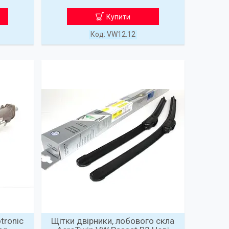
Купити
VW12.12
tronic
Щітки двірники, лобового скла