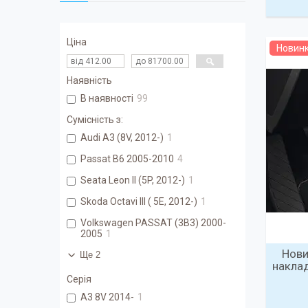
Ціна
Новин
Наявність
В наявності
99
Сумісність з:
Audi A3 (8V, 2012-)
1
Passat B6 2005-2010
4
Seata Leon II (5P, 2012-)
1
Skoda Octavi III ( 5E, 2012-)
1
Volkswagen PASSAT (3B3) 2000-
2005
1
Нови
Ще 2
наклад
Серія
A3 8V 2014-
1