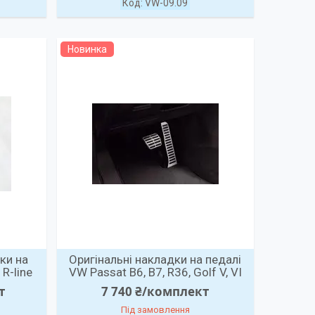
VW-09.09
Новинка
ки на
Оригінальні накладки на педалі
R-line
VW Passat B6, B7, R36, Golf V, VI
т
7 740 ₴/комплект
Під замовлення