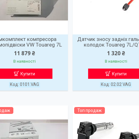
мкомплект компресора
Датчик зносу задніх гал
мопідвіски VW Touareg 7L
колодок Touareg 7L/Q
11 879 ₴
1 320 ₴
В наявності
В наявності
Купити
Купити
0101.VAG
02.02 VAG
родаж
Топ продаж