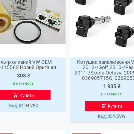
ільтр оливний VW OEM
Котушка запалювання 
115562 Новий Оригінал
2012-/Golf 2010-/Pas
2011-/Skoda Octavia 200
808 ₴
036905715G, 036905
В наявності
1 935 ₴
В наявності
Купити
04.04 VAG
Купити
05/05VW