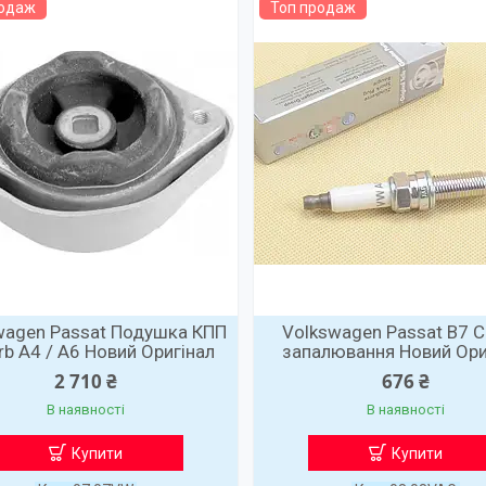
родаж
Топ продаж
wagen Passat Подушка КПП
Volkswagen Passat B7 С
rb A4 / A6 Новий Оригінал
запалювання Новий Ори
2 710 ₴
676 ₴
В наявності
В наявності
Купити
Купити