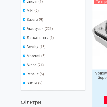
Lincoln
1
Топ п
MINI
6
Subaru
9
Аксесуари
225
Диски і шыны
1
Bentley
16
Maserati
5
Skoda
24
Volks
Renault
5
Supe
Suzuki
2
Фільтри