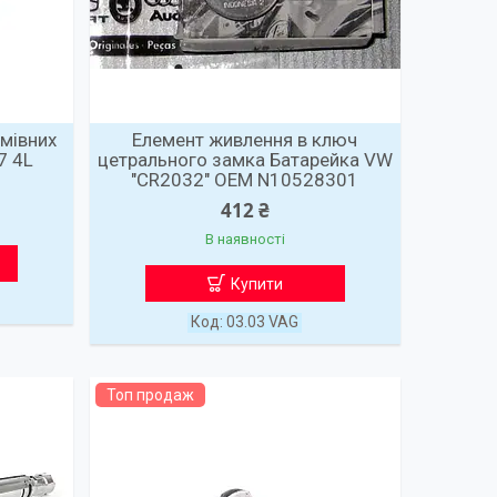
ьмівних
Елемент живлення в ключ
7 4L
цетрального замка Батарейка VW
"CR2032" OEM N10528301
412 ₴
В наявності
Купити
03.03 VAG
Топ продаж