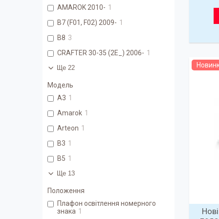
AMAROK 2010-
1
B7 (F01, F02) 2009-
1
B8
3
CRAFTER 30-35 (2E_) 2006-
1
Новин
Ще 22
Модель
A3
1
Amarok
1
Arteon
1
B3
1
B5
1
Ще 13
Положення
Плафон освітлення номерного
Нові
знака
1