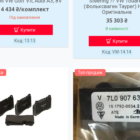
і VW Golf VII, Audi A3, 8V
Steering ⁇ VW Touar
(Фольксваген Таурег) 
4 434 ₴/комплект
Оригінальна
Під замовлення
35 303 ₴
В наявності
Купити
13.13
Купити
VW-14.14
ка
Топ продаж