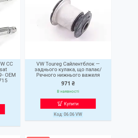
VW CC
VW Toureg Сайлентблок —
sat
заднього кулака, що палає/
9- OEM
Речного нижнього важеля
715
971 ₴
В наявності
Купити
06.06 VW