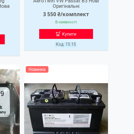
eg
AeroTwin VW Passat B3 Нові
Нова
Оригінальні
3 550 ₴/комплект
В наявності
Купити
15.15
Новинка