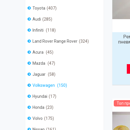
Toyota
407
Audi
285
Infiniti
118
Ре
пнев
Land Rover Range Rover
324
Acura
45
Mazda
47
Jaguar
58
Volkswagen
150
Hyundai
17
Топ п
Honda
23
Volvo
175
Nissan
161