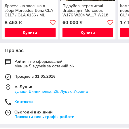
Дросельна заслінка в
Підруйові перемикачі
Каме
зборі Mercedes-Benz CLA
Brabus для Mercedes
пере
C117 / GLA X156 / ML
W176 W204 W117 W218
GL/ 
W166 / SLK R172 / A W176
W212 W463 X166 W166
W166
8 463
60 000
17 
₴
₴
/ C W204
X156 W222 R231 R172
Ориг
Купити
Купити
Про нас
Рейтинг не сформований
Менше 5 відгуків за останній рік
Працює з 31.05.2016
м. Луцьк
вулиця Винниченка, 26, Луцьк, Україна
Контакти
Сьогодні вихідний
Показати весь графік роботи