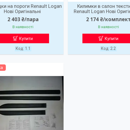
ки на пороги Renault Logan
Килимки в салон текст
Нові Оригінальні
Renault Logan Нові Оригі
2 403 ₴/пара
2 174 ₴/комплек
В наявності
В наявності
Купити
Купити
1.1
2.2
ка