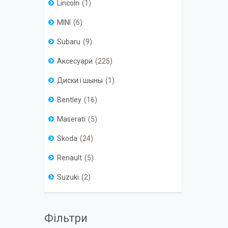
Lincoln
1
MINI
6
Subaru
9
Аксесуари
225
Диски і шыны
1
Bentley
16
Maserati
5
Skoda
24
Renault
5
Suzuki
2
Фільтри