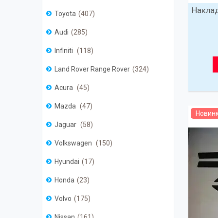
Наклад
Toyota
407
Audi
285
Infiniti
118
Land Rover Range Rover
324
Acura
45
Mazda
47
Новин
Jaguar
58
Volkswagen
150
Hyundai
17
Honda
23
Volvo
175
Nissan
161