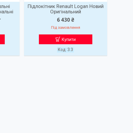
ильні
Підлокітник Renault Logan Новий
нальні
Оригінальний
т
6 430 ₴
Під замовлення
Купити
3.3