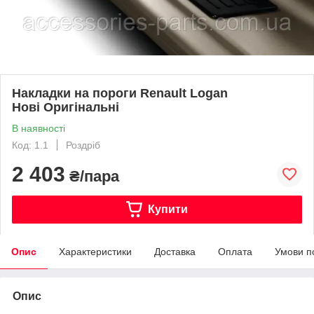
Накладки на пороги Renault Logan
Нові Оригінальні
В наявності
Код: 1.1
Роздріб
2 403
₴/пара
Купити
Опис
Характеристики
Доставка
Оплата
Умови п
Опис