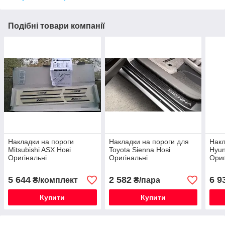
Подібні товари компанії
Накладки на пороги
Накладки на пороги для
Накл
Mitsubishi ASX Нові
Toyota Sienna Нові
Hyun
Оригінальні
Оригінальні
Ориг
5 644
2 582
6 9
₴/комплект
₴/пара
Купити
Купити