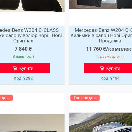
edes-Benz W204 C-CLASS
Mercedes-Benz W204 C-
и салону велюр чорні Нові
Килимки в салон Нові Ориг
Оригінал
Продажів
7 840 ₴
11 760 ₴/комплек
В наявності
Під замовлення
Купити
Купити
9292
9494
родаж
Топ продаж