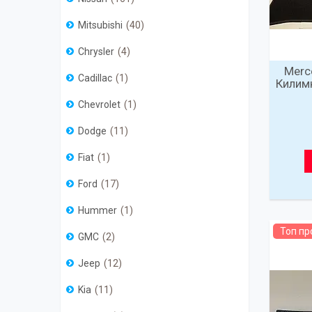
Mitsubishi
40
Chrysler
4
Merc
Cadillac
1
Килимк
Chevrolet
1
Dodge
11
Fiat
1
Ford
17
Hummer
1
Топ п
GMC
2
Jeep
12
Kia
11