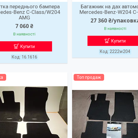
тка переднього бампера
Багажник на дах автом
edes-Benz C-Class/W204
Mercedes-Benz-W204 C-
AMG
27 360 ₴/упаковк
7 060 ₴
В наявності
В наявності
Купити
Купити
2222w204
16.1616
ка
Топ продаж