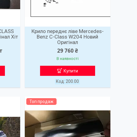
CLASS
Крило переднє ліве Mercedes-
інал Хіт
Benz C-Class W204 Новий
Оригінал
т
29 760 ₴
В наявності
Купити
200.00
Топ продаж