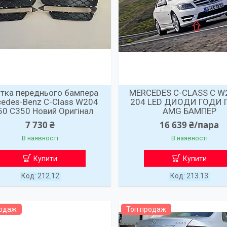
тка переднього бампера
MERCEDES C-CLASS C W
edes-Benz C-Class W204
204 LED ДИОДИ ГОДИ Г
50 C350 Новий Оригінал
AMG БАМПЕР
7 730 ₴
16 639 ₴/пара
В наявності
В наявності
Купити
Купити
212.12
213.13
родаж
Топ продаж