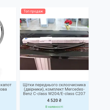
Топ продаж
 капот
Щітки переднього склоочисника
Нова
(двірники), комплект Mercedes-
Benz C-class W204/E-class C207
4 520 ₴
В наявності