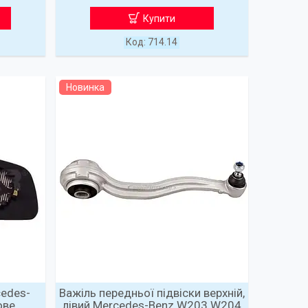
Купити
714.14
Новинка
cedes-
Важіль передньої підвіски верхній,
ове
лівий Mercedes-Benz W203 W204