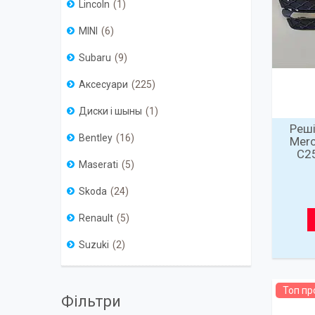
Lincoln
1
MINI
6
Subaru
9
Аксесуари
225
Диски і шыны
1
Реші
Bentley
16
Merc
C2
Maserati
5
Skoda
24
Renault
5
Suzuki
2
Топ п
Фільтри