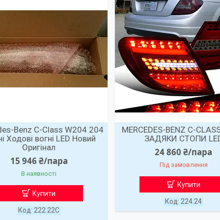
des-Benz C-Class W204 204
MERCEDES-BENZ C-CLAS
і Ходові вогні LED Новий
ЗАДЯКИ СТОПИ LE
Оригінал
24 860 ₴/пара
15 946 ₴/пара
Під замовлення
В наявності
Купити
Купити
224.24
222.22C