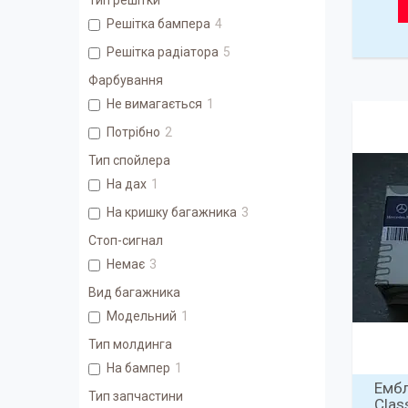
Тип решітки
Решітка бампера
4
Решітка радіатора
5
Фарбування
Не вимагається
1
Потрібно
2
Тип спойлера
На дах
1
На кришку багажника
3
Стоп-сигнал
Немає
3
Вид багажника
Модельний
1
Тип молдинга
На бампер
1
Ембл
Тип запчастини
Clas