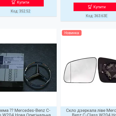
Купити
Купити
352.52
363.63E
Новинка
ема ⁇ Mercedes-Benz C-
Скло дзеркала ліве Mer
s W204 Нова Оригінальна
Benz C-Class W204 Н