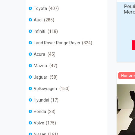
Реші
Toyota
407
Merc
Audi
285
Infiniti
118
Land Rover Range Rover
324
Acura
45
Mazda
47
Новин
Jaguar
58
Volkswagen
150
Hyundai
17
Honda
23
Volvo
175
Nissan
161