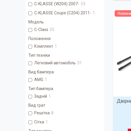
C-KLASSE (W204) 2007-
53
C-KLASSE Coupe (C204) 2011-
1
Новин
Модель
C-Class
55
Положення
Комплект
1
Тип техніки
Легковий автомобіль
31
Вид бампера
AMG
1
Тип бампера
Задній
1
Двірн
Вид грат
Решітка
8
Сітка
1