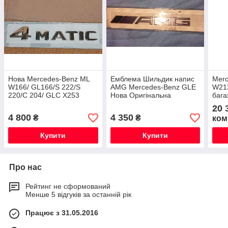
Нова Mercedes-Benz ML
Емблема Шильдик напис
Merc
W166/ GL166/S 222/S
AMG Mercedes-Benz GLE
W21
220/C 204/ GLC X253
Нова Оригінальна
бага
Емблема на багажник
AMG
20 
напис 4MATIC
4 800
4 350
₴
₴
ком
Купити
Купити
Про нас
Рейтинг не сформований
Менше 5 відгуків за останній рік
Працює з 31.05.2016