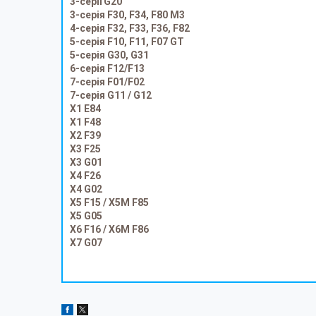
3-серії G20
3-серія F30, F34, F80 M3
4-серія F32, F33, F36, F82
5-серія F10, F11, F07 GT
5-серія G30, G31
6-серія F12/F13
7-серія F01/F02
7-серія G11 / G12
X1 E84
X1 F48
X2 F39
X3 F25
X3 G01
X4 F26
X4 G02
X5 F15 / X5M F85
X5 G05
X6 F16 / X6M F86
X7 G07