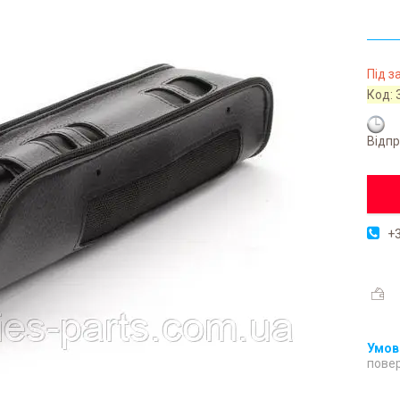
Під 
Код:
Відпр
+3
повер