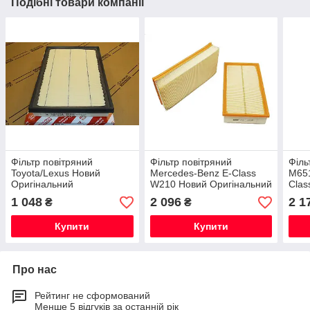
Подібні товари компанії
Фільтр повітряний
Фільтр повітряний
Філь
Toyota/Lexus Новий
Mercedes-Benz E-Class
M651
Оригінальний
W210 Новий Оригінальний
Clas
Нови
1 048
2 096
2 1
₴
₴
Купити
Купити
Про нас
Рейтинг не сформований
Менше 5 відгуків за останній рік