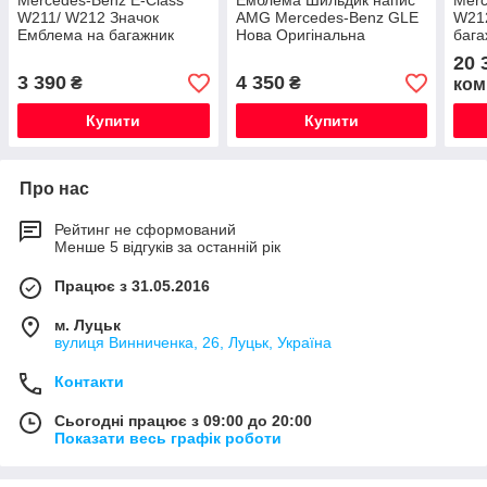
Mercedes-Benz E-Class
Емблема Шильдик напис
Merc
W211/ W212 Значок
AMG Mercedes-Benz GLE
W21
Емблема на багажник
Нова Оригінальна
бага
напис E350 Нова
AMG
20 
Оригінальна
3 390
4 350
₴
₴
ком
Купити
Купити
Про нас
Рейтинг не сформований
Менше 5 відгуків за останній рік
Працює з 31.05.2016
м. Луцьк
вулиця Винниченка, 26, Луцьк, Україна
Контакти
Сьогодні працює з 09:00 до 20:00
Показати весь графік роботи