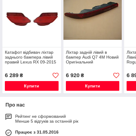
Катафот відбивач ліхтар
Ліхтар задній лівий в
Ліхт
заднього бампера лівий
бампер Audi Q7 4M Новий
Ліви
правий Lexus RX 09-2015
Оригінальний
Rogu
Новий Оригінальний
Ориг
6 289
6 920
6 8
₴
₴
Купити
Купити
Про нас
Рейтинг не сформований
Менше 5 відгуків за останній рік
Працює з 31.05.2016