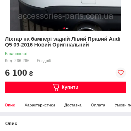
Ліхтар на бампері задній Лівий Правий Audi
Q5 09-2016 Новий Оригінальний
В наявності
Код: 266.266
Роздріб
6 100
₴
Купити
Опис
Характеристики
Доставка
Оплата
Умови п
Опис