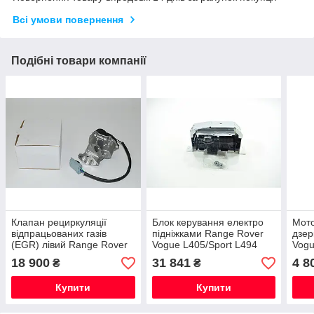
Всі умови повернення
Подібні товари компанії
Клапан рециркуляції
Блок керування електро
Мот
відпрацьованих газів
підніжками Range Rover
дзер
(EGR) лівий Range Rover
Vogue L405/Sport L494
Vogu
Vogue L322/Sport L320
Новий Оригінальний
L320
18 900
31 841
4 8
₴
₴
Новий Оригінальний
Нови
Купити
Купити