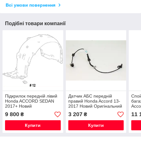
Всі умови повернення
Подібні товари компанії
Підкрилок передній лівий
Датчик АБС передній
Спой
Honda ACCORD SEDAN
правий Honda Accord 13-
бага
2017+ Новий
2017 Новий Оригінальний
Acco
Оригінальний
Ориг
9 800
3 207
11 
₴
₴
Купити
Купити