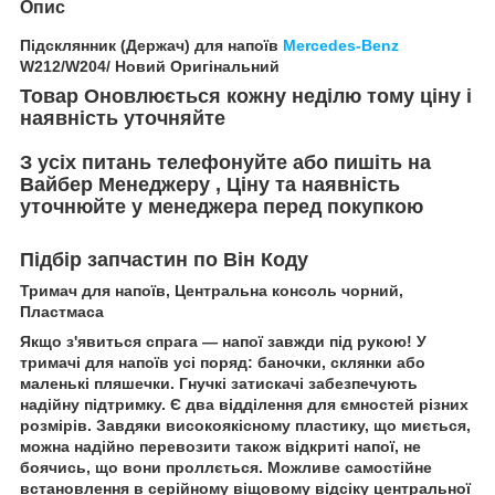
Опис
Підсклянник (Держач) для напоїв
Mercedes-Benz
W212/W204/ Новий Оригінальний
Товар Оновлюється кожну неділю тому ціну і
наявність уточняйте
З усіх питань телефонуйте або пишіть на
Вайбер Менеджеру , Ціну та наявність
уточнюйте у менеджера перед покупкою
Підбір запчастин по Він Коду
Тримач для напоїв, Центральна консоль чорний,
Пластмаса
Якщо з'явиться спрага — напої завжди під рукою! У
тримачі для напоїв усі поряд: баночки, склянки або
маленькі пляшечки. Гнучкі затискачі забезпечують
надійну підтримку. Є два відділення для ємностей різних
розмірів. Завдяки високоякісному пластику, що миється,
можна надійно перевозити також відкриті напої, не
боячись, що вони проллється. Можливе самостійне
встановлення в серійному віщовому відсіку центральної