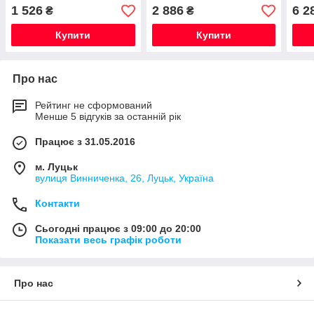
W216 / S-Class W221 /
2006
1 526
2 886
6 2
₴
₴
W222 Новий Оригінальний
Купити
Купити
Про нас
Рейтинг не сформований
Менше 5 відгуків за останній рік
Працює з 31.05.2016
м. Луцьк
вулиця Винниченка, 26, Луцьк, Україна
Контакти
Сьогодні працює з 09:00 до 20:00
Показати весь графік роботи
Про нас