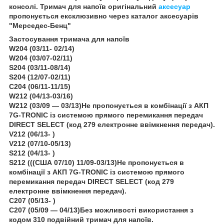
консолі. Тримач для напоїв оригінальний
аксесуар
пропонується ексклюзивно через каталог аксесуарів
"Мерседес-Бенц"
Застосування тримача для напоїв
W204 (03/11- 02/14)
W204 (03/07-02/11)
S204 (03/11-08/14)
S204 (12/07-02/11)
C204 (06/11-11/15)
W212 (04/13-03/16)
W212 (03/09 — 03/13)Не пропонується в комбінації з АКП
7G-TRONIC із системою прямого перемикання передач
DIRECT SELECT (код 279 електронне ввімкнення передач).
V212 (06/13- )
V212 (07/10-05/13)
S212 (04/13- )
S212 (((США 07/10) 11/09-03/13)Не пропонується в
комбінації з АКП 7G-TRONIC із системою прямого
перемикання передач DIRECT SELECT (код 279
електронне ввімкнення передач).
C207 (05/13- )
C207 (05/09 — 04/13)Без можливості використання з
кодом 310 подвійний тримач для напоїв.