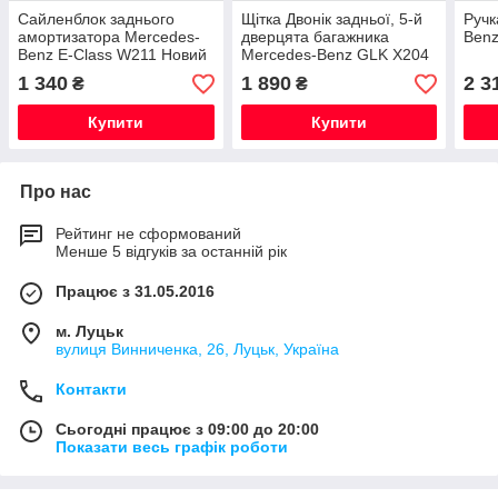
Сайленблок заднього
Щітка Двонік задньої, 5-й
Ручк
амортизатора Mercedes-
дверцята багажника
Benz
Benz E-Class W211 Новий
Mercedes-Benz GLK X204
Оригінальний
/ E X212 Нова
1 340
1 890
2 3
₴
₴
Оригінальна
Купити
Купити
Про нас
Рейтинг не сформований
Менше 5 відгуків за останній рік
Працює з 31.05.2016
м. Луцьк
вулиця Винниченка, 26, Луцьк, Україна
Контакти
Сьогодні працює з 09:00 до 20:00
Показати весь графік роботи