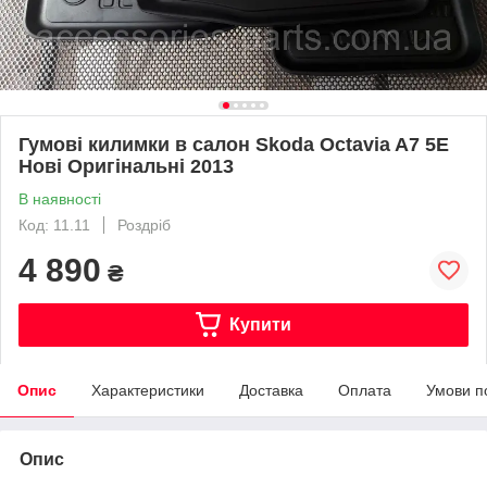
Гумові килимки в салон Skoda Octavia A7 5E
Нові Оригінальні 2013
В наявності
Код: 11.11
Роздріб
4 890
₴
Купити
Опис
Характеристики
Доставка
Оплата
Умови п
Опис