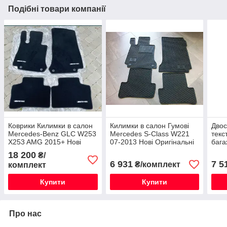
Подібні товари компанії
Коврики Килимки в салон
Килимки в салон Гумові
Двос
Mercedes-Benz GLC W253
Mercedes S-Class W221
текс
X253 AMG 2015+ Нові
07-2013 Нові Оригінальні
бага
Оригінальні
A7 5
18 200
₴/
6 931
7 5
₴/комплект
комплект
Купити
Купити
Про нас