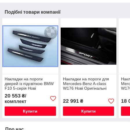
Подібні товари компанії
Накладки на пороги
Накладки на пороги для
Накл
дверей із підсвіткою BMW
Mercedes-Benz A-class
Merc
F10 5-серія Нові
W176 Нові Оригінальні
W176
Оригінальні
20 553
₴/
22 991
18 
₴
комплект
Купити
Купити
Про нас