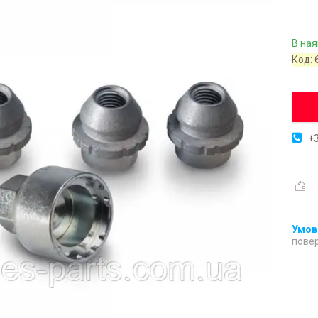
В ная
Код:
+3
повер