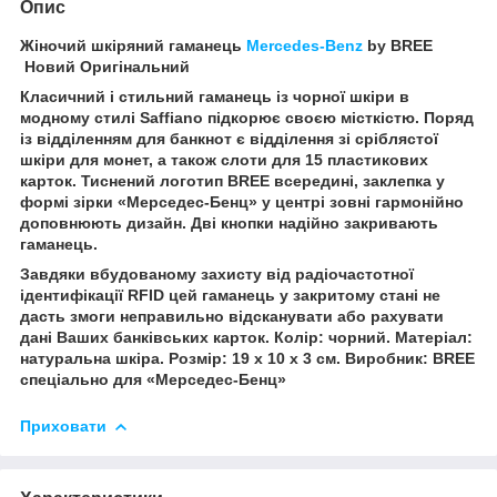
Опис
Жіночий шкіряний гаманець
Mercedes-Benz
by BREE
Новий Оригінальний
Класичний і стильний гаманець із чорної шкіри в
модному стилі Saffiano підкорює своєю місткістю. Поряд
із відділенням для банкнот є відділення зі сріблястої
шкіри для монет, а також слоти для 15 пластикових
карток. Тиснений логотип BREE всередині, заклепка у
формі зірки «Мерседес-Бенц» у центрі зовні гармонійно
доповнюють дизайн. Дві кнопки надійно закривають
гаманець.
Завдяки вбудованому захисту від радіочастотної
ідентифікації RFID цей гаманець у закритому стані не
дасть змоги неправильно відсканувати або рахувати
дані Ваших банківських карток. Колір: чорний. Матеріал:
натуральна шкіра. Розмір: 19 x 10 x 3 см. Виробник: BREE
спеціально для «Мерседес-Бенц»
Приховати