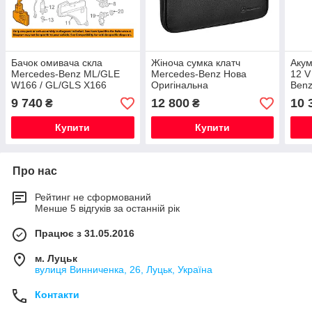
Бачок омивача скла
Жіноча сумка клатч
Акум
Mercedes-Benz ML/GLE
Mercedes-Benz Нова
12 V
W166 / GL/GLS X166
Оригінальна
Benz
Новий Оригінальний
Нови
9 740
12 800
10 
₴
₴
Купити
Купити
Про нас
Рейтинг не сформований
Менше 5 відгуків за останній рік
Працює з 31.05.2016
м. Луцьк
вулиця Винниченка, 26, Луцьк, Україна
Контакти