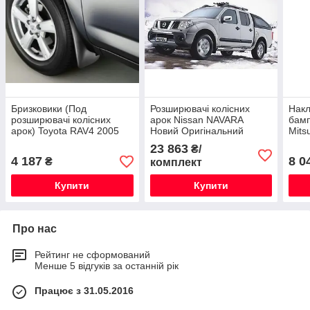
Бризковики (Под
Розширювачі колісних
Накл
розширювачі колісних
арок Nissan NAVARA
бамп
арок) Toyota RAV4 2005
Новий Оригінальний
Mits
Нові Оригінальні
2006
23 863
₴/
Ориг
4 187
8 0
₴
комплект
Купити
Купити
Про нас
Рейтинг не сформований
Менше 5 відгуків за останній рік
Працює з 31.05.2016