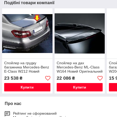
Подібні товари компанії
Спойлер на грудку
Спойлер на дах
Спой
багажника Mercedes-Benz
Mercedes-Benz ML-Class
бага
E-Class W212 Новий
W164 Новий Оригінальний
W204
Оригінальний
Ориг
23 538
22 086
15 
₴
₴
Купити
Купити
Про нас
Рейтинг не сформований