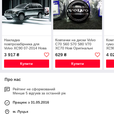
Накладка
Ковпачки на диски Volvo
Комп
повітрозабірника для
C70 S60 S70 S80 V70
гумо
Volvo XC90 07-2014 Нова
XC70 Нові Оригінальні
XC90
Оригінальна
3 917
629
4 0
₴
₴
Купити
Купити
Про нас
Рейтинг не сформований
Менше 5 відгуків за останній рік
Працює з 31.05.2016
м. Луцьк