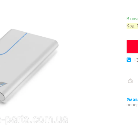
В ная
Код:
+3
повер