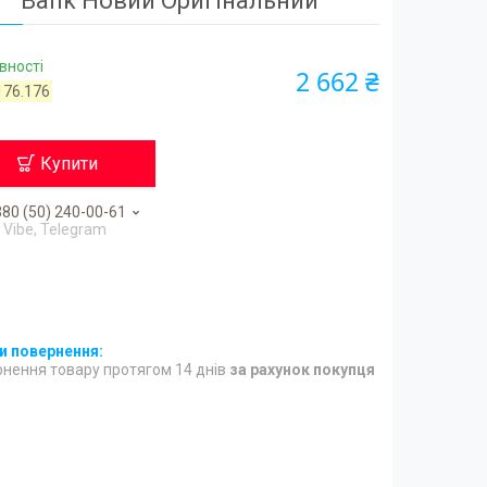
Bank Новий Оригінальний
вності
2 662 ₴
176.176
Купити
80 (50) 240-00-61
Vibe, Telegram
нення товару протягом 14 днів
за рахунок покупця