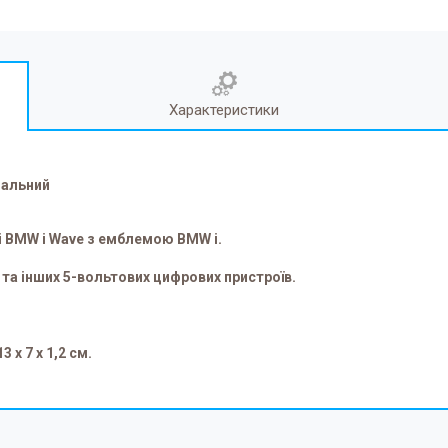
Характеристики
інальний
і BMW i Wave з емблемою BMW i.
та інших 5-вольтових цифрових пристроїв.
 x 7 x 1,2 см.