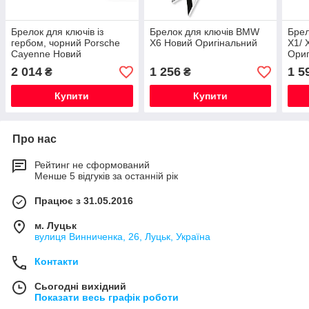
Брелок для ключів із
Брелок для ключів BMW
Брел
гербом, чорний Porsche
X6 Новий Оригінальний
X1/ 
Cayenne Новий
Ориг
Оригінальний
2 014
1 256
1 5
₴
₴
Купити
Купити
Про нас
Рейтинг не сформований
Менше 5 відгуків за останній рік
Працює з 31.05.2016
м. Луцьк
вулиця Винниченка, 26, Луцьк, Україна
Контакти
Сьогодні вихідний
Показати весь графік роботи