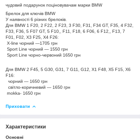
чудовий подарунок поціновувачам марки BMW
Брелок для ключів BMW
У наявності 6 різних брелоків.
Для BMW 1 F20, 2 F22, 2 F23, 3 F30, F31, F34 GT, F35, 4 F32,
F33, F36, 5 F07 GT, 5 F10,, F11, F18, 6 F06, 6 F12,, F13, 7
F01, F02, X3 F25, X4 F26:
X-line чорний —1705 грн
Sport Line чорний — 1550 грн
Sport Line чорно-червоний 1650 грн
Для BMW 2 F45, 5 G30, G31, 7 G11, G12, X1 F48, X5 F15, X6
F16:
чорний — 1650 грн
світло-коричневий — 1650 грн
mokka- 1650 грн
Приховати
Характеристики
Основні