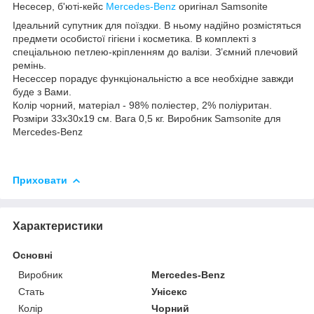
Несесер, б'юті-кейс
Mercedes-Benz
оригінал Samsonite
Ідеальний супутник для поїздки. В ньому надійно розмістяться
предмети особистої гігієни і косметика. В комплекті з
спеціальною петлею-кріпленням до валізи. З’ємний плечовий
ремінь.
Несессер порадує функціональністю а все необхідне завжди
буде з Вами.
Колір чорний, матеріал - 98% поліестер, 2% поліуритан.
Розміри 33х30х19 см. Вага 0,5 кг. Виробник Samsonite для
Mercedes-Benz
Приховати
Характеристики
Основні
Виробник
Mercedes-Benz
Стать
Унісекс
Колір
Чорний