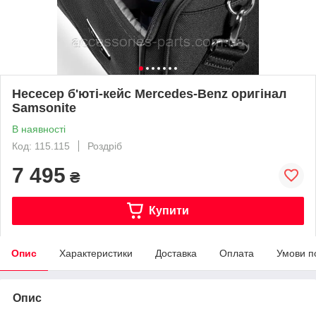
Несесер б'юті-кейс Mercedes-Benz оригінал
Samsonite
В наявності
Код: 115.115
Роздріб
7 495
₴
Купити
Опис
Характеристики
Доставка
Оплата
Умови п
Опис