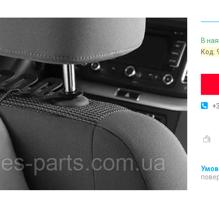
В ная
Код:
+3
повер