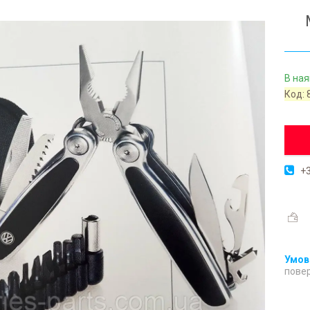
В ная
Код:
+3
повер