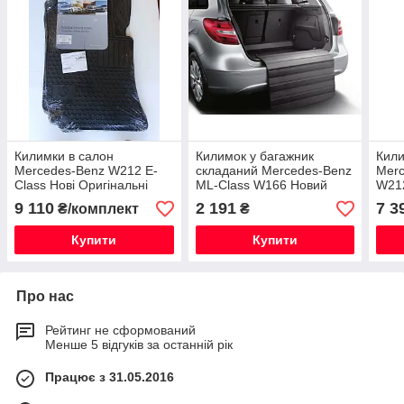
Килимки в салон
Килимок у багажник
Кили
Mercedes-Benz W212 E-
складаний Mercedes-Benz
Merc
Class Нові Оригінальні
ML-Class W166 Новий
W212
Оригінальний
9 110
2 191
7 3
₴/комплект
₴
Купити
Купити
Про нас
Рейтинг не сформований
Менше 5 відгуків за останній рік
Працює з 31.05.2016