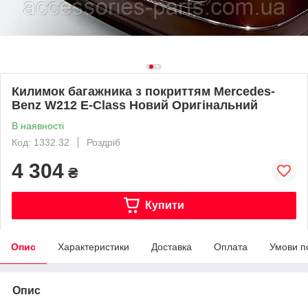
Килимок багажника з покриттям Mercedes-
Benz W212 E-Class Новий Оригінальний
В наявності
Код: 1332.32
Роздріб
4 304
₴
Купити
Опис
Характеристики
Доставка
Оплата
Умови п
Опис