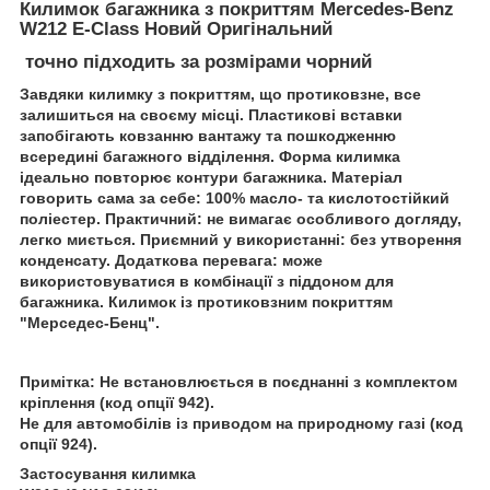
Килимок багажника з покриттям Mercedes-Benz
W212 E-Class Новий Оригінальний
точно підходить за розмірами чорний
Завдяки килимку з покриттям, що протиковзне, все
залишиться на своєму місці. Пластикові вставки
запобігають ковзанню вантажу та пошкодженню
всередині багажного відділення. Форма килимка
ідеально повторює контури багажника. Матеріал
говорить сама за себе: 100% масло- та кислотостійкий
поліестер. Практичний: не вимагає особливого догляду,
легко миється. Приємний у використанні: без утворення
конденсату. Додаткова перевага: може
використовуватися в комбінації з піддоном для
багажника. Килимок із протиковзним покриттям
"Мерседес-Бенц".
Примітка: Не встановлюється в поєднанні з комплектом
кріплення (код опції 942).
Не для автомобілів із приводом на природному газі (код
опції 924).
Застосування килимка