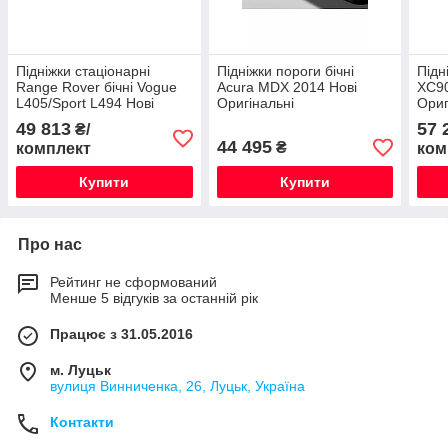
Підніжки стаціонарні
Підніжки пороги бічні
Підн
Range Rover бічні Vogue
Acura MDX 2014 Нові
XC90
L405/Sport L494 Нові
Оригінальні
Ориг
Оригінальні
49 813
57 
₴/
44 495
₴
комплект
ком
Купити
Купити
Про нас
Рейтинг не сформований
Менше 5 відгуків за останній рік
Працює з 31.05.2016
м. Луцьк
вулиця Винниченка, 26, Луцьк, Україна
Контакти