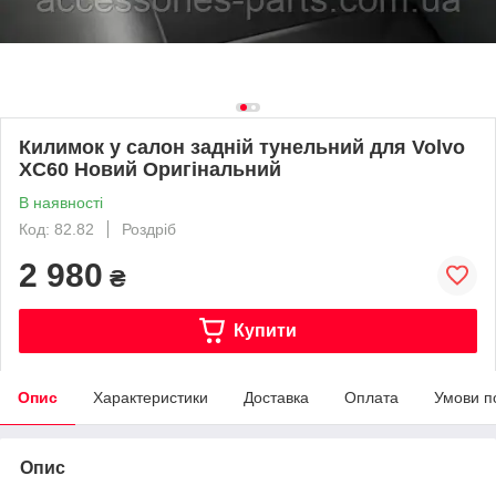
Килимок у салон задній тунельний для Volvo
XC60 Новий Оригінальний
В наявності
Код: 82.82
Роздріб
2 980
₴
Купити
Опис
Характеристики
Доставка
Оплата
Умови п
Опис