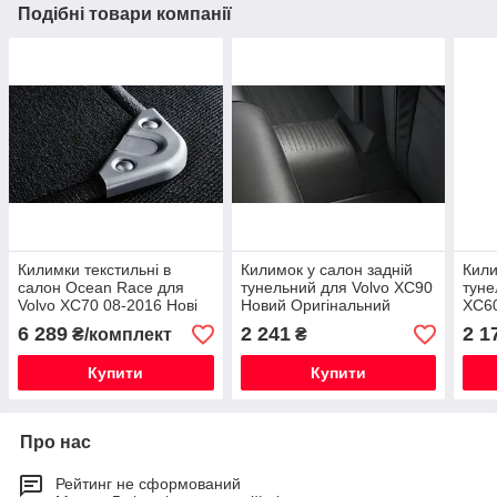
Подібні товари компанії
Килимки текстильні в
Килимок у салон задній
Кили
салон Ocean Race для
тунельний для Volvo XC90
туне
Volvo XC70 08-2016 Нові
Новий Оригінальний
XC60
Оригінальні
6 289
2 241
2 1
₴/комплект
₴
Купити
Купити
Про нас
Рейтинг не сформований