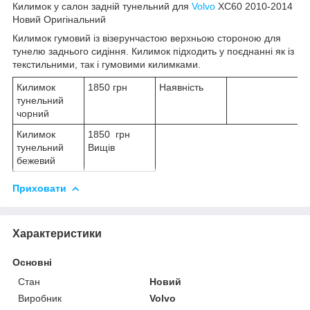
Килимок у салон задній тунельний для
Volvo
XC60 2010-2014
Новий Оригінальний
Килимок гумовий із візерунчастою верхньою стороною для
тунелю заднього сидіння. Килимок підходить у поєднанні як із
текстильними, так і гумовими килимками.
Килимок
1850 грн
Наявність
тунельний
чорний
Килимок
1850 грн
тунельний
Вищів
бежевий
Приховати
Характеристики
Основні
Стан
Новий
Виробник
Volvo