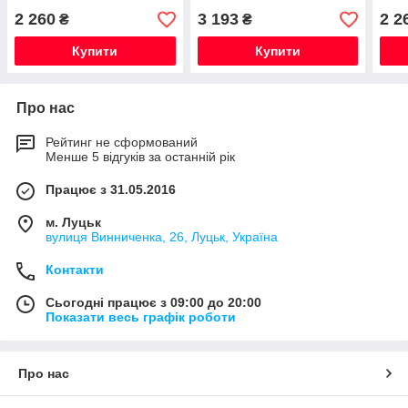
Оригінальна
W207 Нова Оригінальна
Ориг
2 260
3 193
2 2
₴
₴
Купити
Купити
Про нас
Рейтинг не сформований
Менше 5 відгуків за останній рік
Працює з 31.05.2016
м. Луцьк
вулиця Винниченка, 26, Луцьк, Україна
Контакти
Сьогодні працює з 09:00 до 20:00
Показати весь графік роботи
Про нас