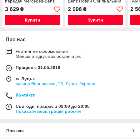
передач Mercedes-Benz
Benz Новий Оригінальний
(АКП
236.16 9G-TRONIC (ATF)
(5л)
3 629
2 096
2 5
₴
₴
5 л
Купити
Купити
Про нас
Рейтинг не сформований
Менше 5 відгуків за останній рік
Працює з 31.05.2016
м. Луцьк
вулиця Винниченка, 26, Луцьк, Україна
Контакти
Сьогодні працює з 09:00 до 20:00
Показати весь графік роботи
Про нас