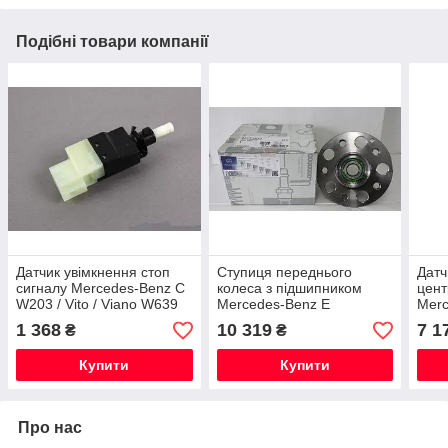
Подібні товари компанії
Датчик увімкнення стоп
Ступиця переднього
Датч
сигналу Mercedes-Benz C
колеса з підшипником
цент
W203 / Vito / Viano W639
Mercedes-Benz E
Merc
Новий Оригінальний
W212/CLS C218 Нова
W245
1 368
10 319
7 1
₴
₴
Оригінальна
C197
Купити
Купити
Про нас