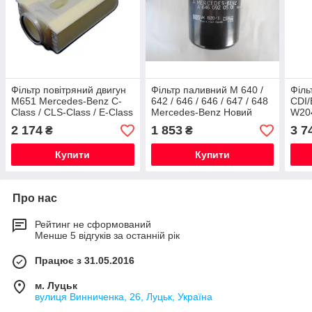
Фільтр повітряний двигун
Фільтр паливний M 640 /
Філь
M651 Mercedes-Benz C-
642 / 646 / 646 / 647 / 648
CDI/
Class / CLS-Class / E-Class
Mercedes-Benz Новий
W204
Новий Оригінальний
Оригінальний
C207
2 174
1 853
3 7
₴
₴
Нови
Купити
Купити
Про нас
Рейтинг не сформований
Менше 5 відгуків за останній рік
Працює з 31.05.2016
м. Луцьк
вулиця Винниченка, 26, Луцьк, Україна