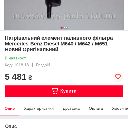
Нагрівальний елемент паливного фільтра
Mercedes-Benz Diesel M640 / M642 / M651
Новий Оригінальний
В наявності
Код: 1018.18
Роздріб
5 481
₴
Купити
Опис
Характеристики
Доставка
Оплата
Умови п
Опис