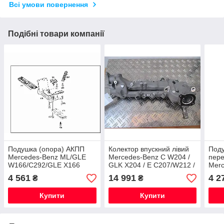
Всі умови повернення
Подібні товари компанії
Подушка (опора) АКПП
Колектор впускний лівий
Поду
Mercedes-Benz ML/GLE
Mercedes-Benz C W204 /
пер
W166/C292/GLE X166
GLK X204 / E C207/W212 /
Merc
Нова Оригінальна
CLS C218 Новий
S C2
4 561
14 991
4 2
₴
₴
Оригінальний
Нова
Купити
Купити