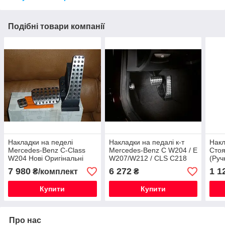
Подібні товари компанії
Накладки на педелі
Накладки на педалі к-т
Накл
Mercedes-Benz C-Class
Mercedes-Benz C W204 / E
Стоя
W204 Нові Оригінальні
W207/W212 / CLS C218
(Руч
Нові Оригінальні
E W
7 980
6 272
1 1
₴/комплект
₴
X20
Купити
Купити
Про нас