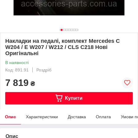
Накладки на педалі, комплект Mercedes C
W204 / E W207 / W212 / CLS C218 Нові
Оригінальні
В наявності
Код: 891.91
Роздріб
7 819
₴
Купити
Опис
Характеристики
Доставка
Оплата
Умови п
Опис