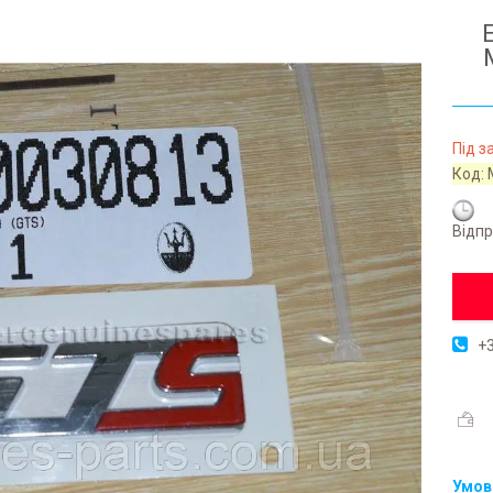
Під 
Код:
Відпр
+3