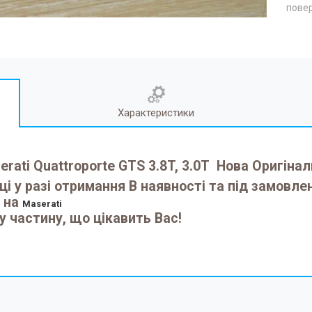
повер
Характеристики
ati Quattroporte GTS 3.8T, 3.0T Нова Оригін
і у разі отримання В наявності та під замовле
н на
Maserati
у частину, що цікавить Вас!