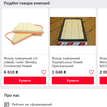
Подібні товари компанії
Фільтр повітряний LH
Фільтр повітряний
Філь
(лівий) <unk> Bentley
Toyota/Lexus Новий
Merc
Continental Новий
Оригінальний
W210
Оригінальний
6 610
1 048
2 0
₴
₴
Купити
Купити
Про нас
Рейтинг не сформований