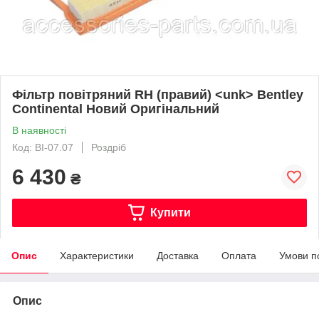
Фільтр повітряний RH (правий) <unk> Bentley
Continental Новий Оригінальний
В наявності
Код: BI-07.07
Роздріб
6 430
₴
Купити
Опис
Характеристики
Доставка
Оплата
Умови п
Опис