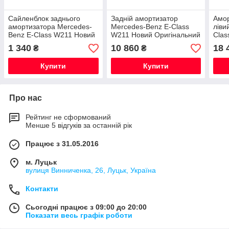
Сайленблок заднього
Задній амортизатор
Амор
амортизатора Mercedes-
Mercedes-Benz E-Class
ліви
Benz E-Class W211 Новий
W211 Новий Оригінальний
Clas
Оригінальний
Ориг
1 340
10 860
18 
₴
₴
Купити
Купити
Про нас
Рейтинг не сформований
Менше 5 відгуків за останній рік
Працює з 31.05.2016
м. Луцьк
вулиця Винниченка, 26, Луцьк, Україна
Контакти
Сьогодні працює з 09:00 до 20:00
Показати весь графік роботи