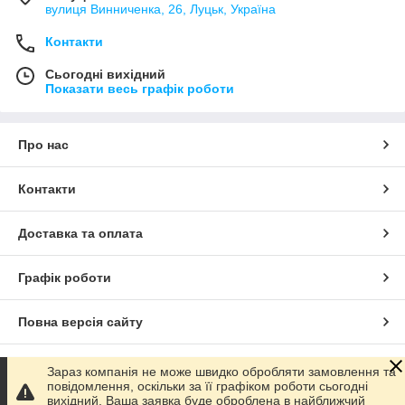
вулиця Винниченка, 26, Луцьк, Україна
Контакти
Сьогодні вихідний
Показати весь графік роботи
Про нас
Контакти
Доставка та оплата
Графік роботи
Повна версія сайту
Сайт створено на маркетплейсі
Prom.ua
Зараз компанія не може швидко обробляти замовлення та
повідомлення, оскільки за її графіком роботи сьогодні
вихідний. Ваша заявка буде оброблена в найближчий