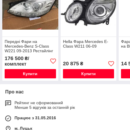
Передні Фари на
Hella Фара Mercedes E-
Фара
Mercedes-Benz S-Class
Class W211 06-09
на 
W221 09-2013 Рестайлінг
Нові Оригінальні
176 500
₴/
20 875
14 
₴
комплект
Купити
Купити
Про нас
Рейтинг не сформований
Менше 5 відгуків за останній рік
Працює з 31.05.2016
м. Луцьк