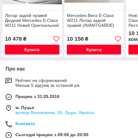
Ліхтар задній правий
Mercedes-Benz E-Class
Нові
Діодний Mercedes E-Class
W211 Ліхтар задній
Clas
W211 Новий Оригінальний
правий (AVANTGARDE)
Рест
Новий Оригінальний
10 
10 478
10 156
₴
₴
ком
Купити
Купити
Про нас
Рейтинг не сформований
Менше 5 відгуків за останній рік
Працює з 31.05.2016
м. Луцьк
вулиця Винниченка, 26, Луцьк, Україна
Контакти
Сьогодні працює з 09:00 до 20:00