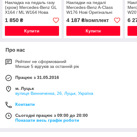
Накладка на педаль газу
Накладки на педалі
Накл
(хром) Mercedes-Benz GL
Mercedes-Benz A-Class
Merc
X164 / ML W164 Нова
W176 Нові Оригінальні
W20
Оригінальна
Нові
1 850
4 187
6 2
₴
₴/комплект
Купити
Купити
Про нас
Рейтинг не сформований
Менше 5 відгуків за останній рік
Працює з 31.05.2016
м. Луцьк
вулиця Винниченка, 26, Луцьк, Україна
Контакти
Сьогодні працює з 09:00 до 20:00
Показати весь графік роботи