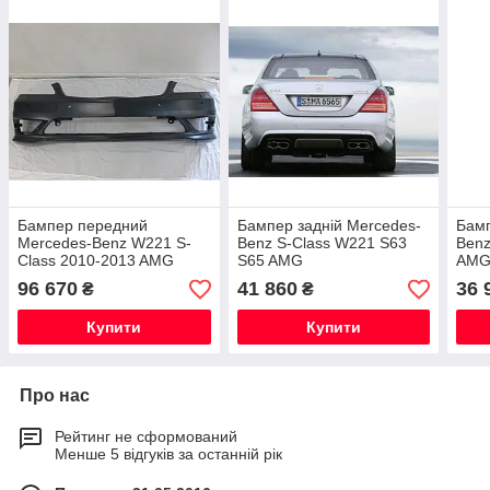
Бампер передний
Бампер задній Mercedes-
Бамп
Mercedes-Benz W221 S-
Benz S-Class W221 S63
Benz
Class 2010-2013 AMG
S65 AMG
AM
Sport
96 670
41 860
36 
₴
₴
Купити
Купити
Про нас
Рейтинг не сформований
Менше 5 відгуків за останній рік