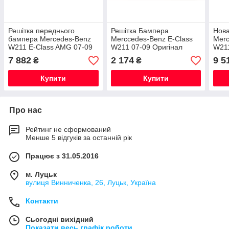
Решітка переднього
Решітка Бампера
Нова
бампера Mercedes-Benz
Merccedes-Benz E-Class
Merc
W211 E-Class AMG 07-09
W211 07-09 Оригінал
W21
7 882
2 174
9 5
₴
₴
Купити
Купити
Про нас
Рейтинг не сформований
Менше 5 відгуків за останній рік
Працює з 31.05.2016
м. Луцьк
вулиця Винниченка, 26, Луцьк, Україна
Контакти
Сьогодні вихідний
Показати весь графік роботи