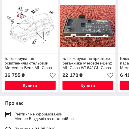
Блок керування
Блок керування кришкою
Блок
освітленням стельовий
багажника Mercedes-Benz
паса
Mercedes-Benz ML-Class
ML-Class W164/ GL-Class
Merc
W164 / GL-Class X164
X164/ R-Class W251
W164
36 755
22 170
6 4
₴
₴
Новий Оригінальний
Новий Оригінальний
Clas
Купити
Купити
Про нас
Рейтинг не сформований
Менше 5 відгуків за останній рік