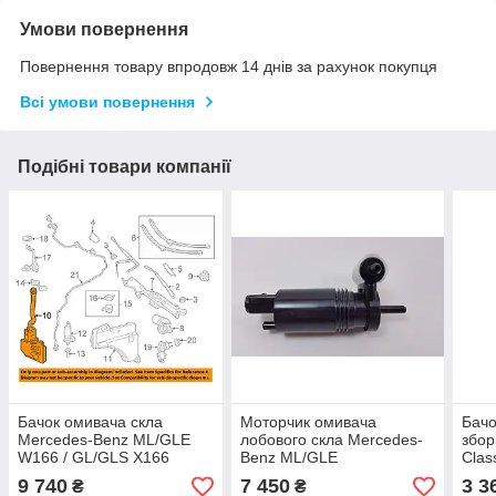
Умови повернення
Повернення товару впродовж 14 днів за рахунок покупця
Всі умови повернення
Подібні товари компанії
Бачок омивача скла
Моторчик омивача
Бачо
Mercedes-Benz ML/GLE
лобового скла Mercedes-
збор
W166 / GL/GLS X166
Benz ML/GLE
Clas
Новий Оригінальний
W164/W166/C292/GLS
E300
9 740
7 450
3 3
₴
₴
X164/X166 / R W251
AM